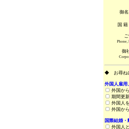
御
国 籍 N
ご
Phone, 
御
Corpo
◆ お尋ね
外国人雇用
外国から
期間更新
外国人を
外国から
国際結婚・
外国人と