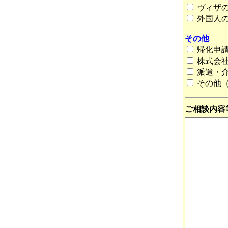
ヴィザの
外国人の
その他
帰化申
株式会社
派遣・介
その他（
ご相談内容