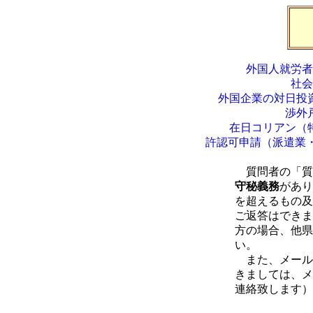
外国人就労者
社会
外国企業の対日投
渉外
在日コリアン（
許認可申請（派遣業
質問者の「質
守秘義務
があり
を超えるもの及
ご返答はできま
方の場合、他県
い。
また、メール
きましては、メ
連絡致します）