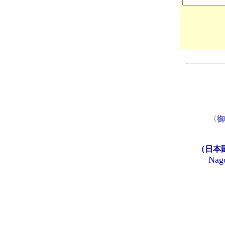
〈御
（日本
Nago