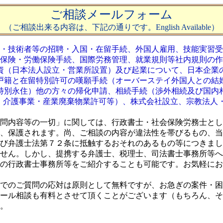
ご相談メールフォーム
（ご相談出来る内容は、下記の通りです。English Available）
・技術者等の招聘・入国・在留手続、外国人雇用、技能実習受
保険・労働保険手続、
国際労務管理、
就業規則等社内規則の作
資（日本法人設立・営業所設置）及び起業について、日本企業
戸籍と在留特別許可の嘆願手続（オーバーステイ外国人との結
特別永住）他の方々の帰化申請、相続手続（渉外相続及び国内
・介護事業・産業廃棄物業許可等）、株式会社設立、宗教法人・
問内容等の一切」に関しては、行政書士・社会保険労務士とし
、保護されます。尚、ご相談の内容が違法性を帯びるもの、当
び弁護士法第７２条に抵触するおそれのあるもの等につきまし
せん。しかし、提携する弁護士、税理士、司法書士事務所等へ
の行政書士事務所等をご紹介することも可能です。お気軽にお
でのご質問の応対は原則として無料ですが、お急ぎの案件・困
ール相談も有料とさせて頂くことがございます（もちろん、そ
。