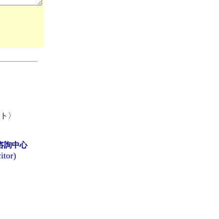
ト〉
咨詢中心
itor)