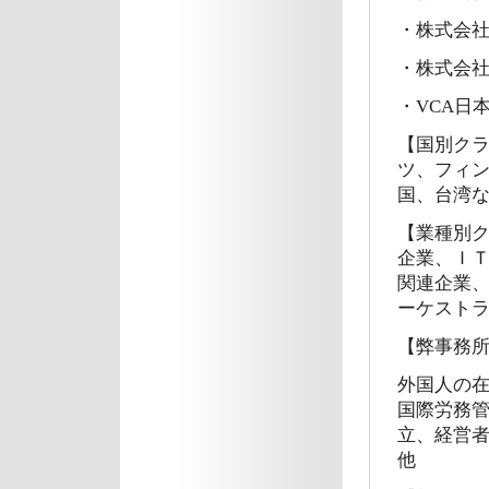
・株式会社L
・株式会社n
・VCA日
【国別ク
ツ、フィ
国、台湾
【業種別
企業、Ｉ
関連企業
ーケスト
【弊事務
外国人の
国際労務
立、経営者
他