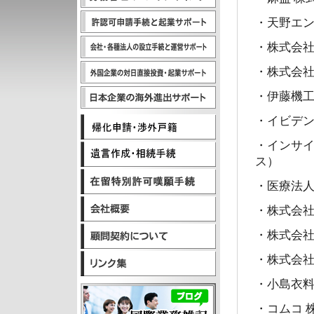
・天野エ
営サポート
・株式会
サポート
・株式会社
・伊藤機
・イビデ
・インサ
外相続手続
ス）
嘆願手続
・医療法人
・株式会
いて
・株式会
・株式会
・小島衣料
・コムコ 