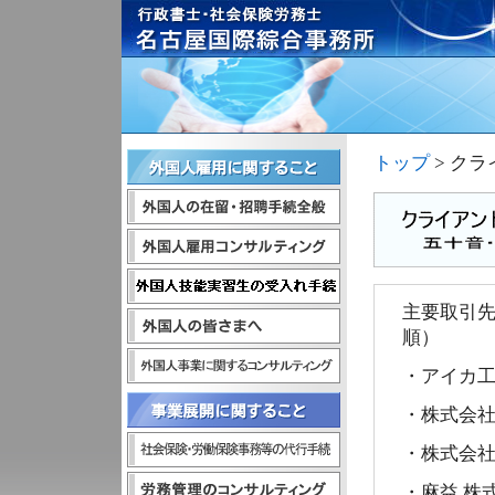
トップ
> ク
主要取引
順）
ィング
・アイカ
・株式会
行手続
・株式会
・麻益 株