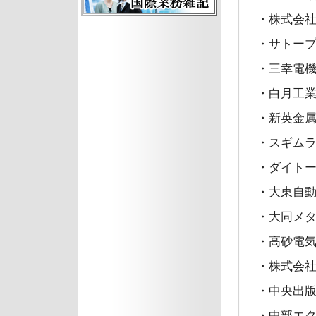
・株式会
・サトープ
・三幸電機
・白月工業
・新英金属
・スギムラ
・ダイト
・大東自
・大同メ
・高砂電気
・株式会社
・中央出
・中部エ