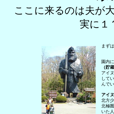
ここに来るのは夫が
実に１
まず
園内
（貯
アイ
して
んで
アイヌ民
北方
北極
いた