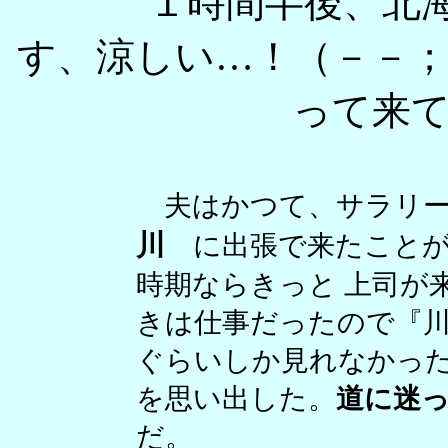
１時間半後、北
す、涼しい…！（－－
って来
夫はかつて、サラリ
川
に出張で来たことが
時期ならきっと 上司が
きは仕事だったので『
ぐらいしか見れなかっ
を思い出した。
道に迷
だ。