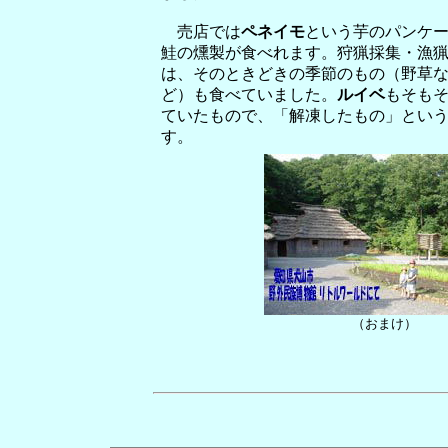
売店では
ペネイモ
という芋のパンケ
鮭の燻製が食べれます。狩猟採集・漁
は、そのときどきの季節のもの（野草
ど）も食べていました。
ルイベ
もそも
ていたもので、「解凍したもの」とい
す。
（おまけ）