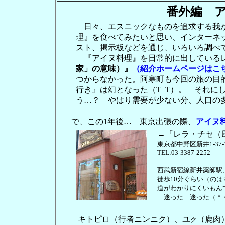
番外編 
日々、エスニックなものを追求する我が
理』を食べてみたいと思い、インターネ
スト、掲示板などを通じ、いろいろ調べ
『アイヌ料理』を日常的に出している
家」の意味）』
（紹介ホームページはこ
つからなかった。阿寒町も今回の旅の目
行き』は幻となった（T_T）。 それに
う…？ やはり需要が少ない分、人口の
で、この1年後… 東京出張の際、
アイヌ
←『レラ・チセ（
東京都中野区新井1-37-
TEL:03-3387-2252
西武新宿線新井薬師駅
徒歩10分ぐらい（のは
道がわかりにくいもん
迷った 迷った（＾
キトピロ（行者ニンニク）、ユ
（鹿肉
ク