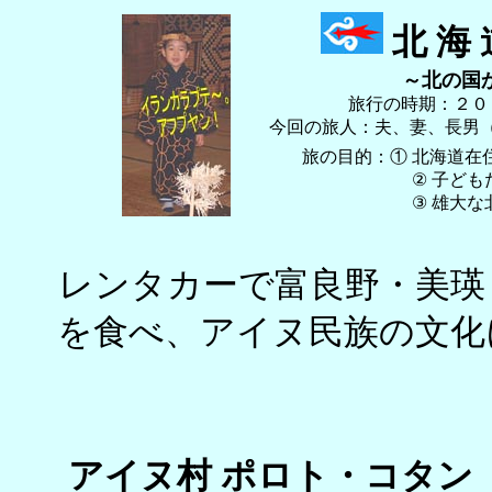
北 海 
～北の国から
旅行の時期：２０
今回の旅人：夫、妻、長男（
旅の目的：① 北海道在住
② 子どもたちを、ア
③ 雄大な北海道の
レンタカーで富良野・美瑛
を食べ、アイヌ民族の文化
アイヌ村 ポロト・コタン