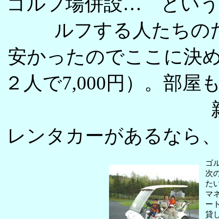
ゴルフ場併設… とい
ルフする人たちの
安かったのでここに決
２人で7,000円）。部
レンタカーがあるなら
ゴ
次
た
マ
ー
貸